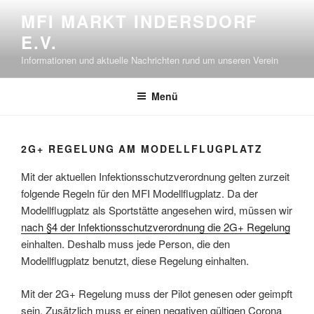
Zum
MFI MARKT INDERSDORF
Inhalt
E.V.
springen
Informationen und aktuelle Nachrichten rund um unseren Verein
Menü
2G+ REGELUNG AM MODELLFLUGPLATZ
Mit der aktuellen Infektionsschutzverordnung gelten zurzeit
folgende Regeln für den MFI Modellflugplatz. Da der
Modellflugplatz als Sportstätte angesehen wird, müssen wir
nach §4 der Infektionsschutzverordnung die 2G+ Regelung
einhalten. Deshalb muss jede Person, die den
Modellflugplatz benutzt, diese Regelung einhalten.
Mit der 2G+ Regelung muss der Pilot genesen oder geimpft
sein. Zusätzlich muss er einen negativen gültigen Corona