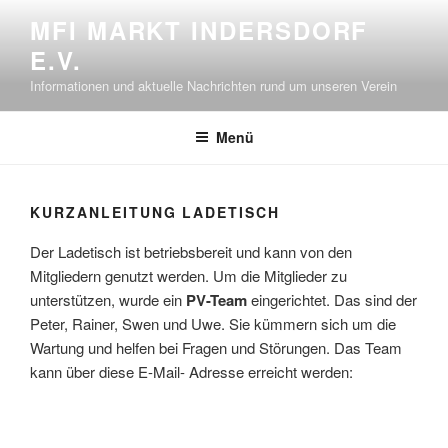
Zum
MFI MARKT INDERSDORF
Inhalt
E.V.
springen
Informationen und aktuelle Nachrichten rund um unseren Verein
Menü
KURZANLEITUNG LADETISCH
Der Ladetisch ist betriebsbereit und kann von den
Mitgliedern genutzt werden. Um die Mitglieder zu
unterstützen, wurde ein
PV-Team
eingerichtet. Das sind der
Peter, Rainer, Swen und Uwe. Sie kümmern sich um die
Wartung und helfen bei Fragen und Störungen. Das Team
kann über diese E-Mail- Adresse erreicht werden: