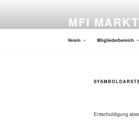
Zum
Inhalt
MFI MARKT
springen
Informationen und aktuelle Nac
Verein
Mitgliederbereich
SYSMBOLDARSTE
Entschuldigung aber