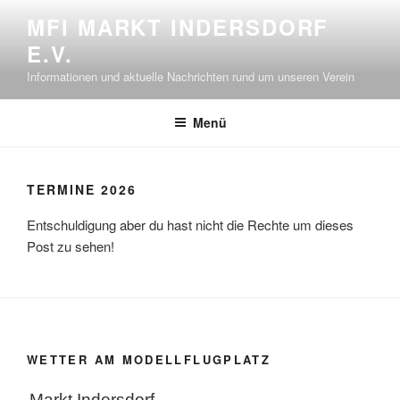
Zum
MFI MARKT INDERSDORF
Inhalt
E.V.
springen
Informationen und aktuelle Nachrichten rund um unseren Verein
Menü
TERMINE 2026
Entschuldigung aber du hast nicht die Rechte um dieses
Post zu sehen!
WETTER AM MODELLFLUGPLATZ