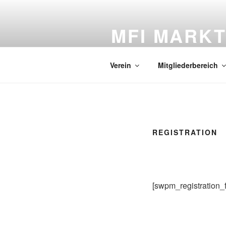
Zum
Inhalt
MFI MARKT
springen
Informationen und aktuelle Nac
Verein
Mitgliederbereich
REGISTRATION
[swpm_registration_