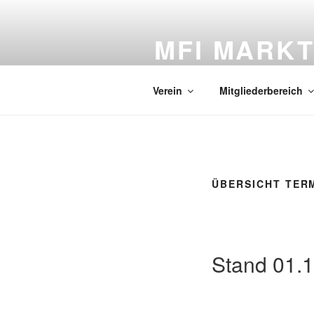
Zum
Inhalt
MFI MARKT
springen
Informationen und aktuelle Nac
Verein
Mitgliederbereich
ÜBERSICHT TERM
Stand 01.