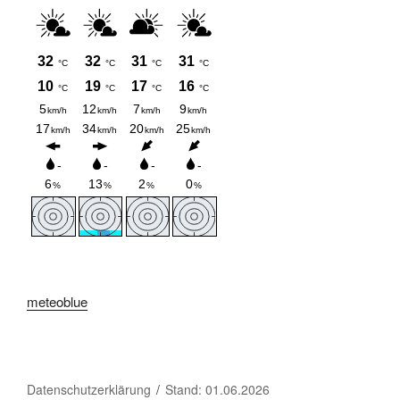
meteoblue
Datenschutzerklärung
Stand: 01.06.2026