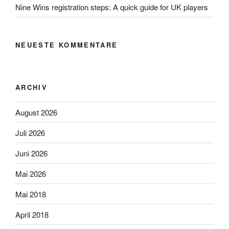
Nine Wins registration steps: A quick guide for UK players
NEUESTE KOMMENTARE
ARCHIV
August 2026
Juli 2026
Juni 2026
Mai 2026
Mai 2018
April 2018