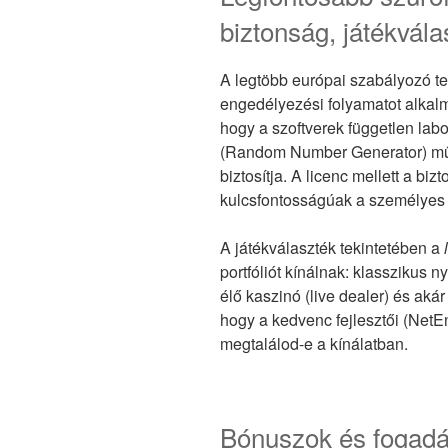
biztonság, játékvála
A legtöbb európai szabályozó t
engedélyezési folyamatot alka
hogy a szoftverek független labo
(Random Number Generator) műk
biztosítja. A licenc mellett a biz
kulcsfontosságúak a személyes
A játékválaszték tekintetében a
portfóliót kínálnak: klasszikus n
élő kaszinó (live dealer) és aká
hogy a kedvenc fejlesztői (NetEn
megtalálod-e a kínálatban.
Bónuszok és fogadá