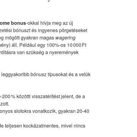
come bonus
-okkal hívja meg az új
izetési bónuszt és ingyenes pörgetéseket
zeg mögött gyakran magas
wagering
ény) áll. Például egy 100%-os 10 000 Ft
rdításra van szükség a nyeremények
 a leggyakoribb bónusz típusokat és a velük
200 % közötti visszatérítést jelent, de a
zott.
onyos slotokra vonatkozik, gyakran 20‑40
de teljesen kockázatmentes, mivel nincs