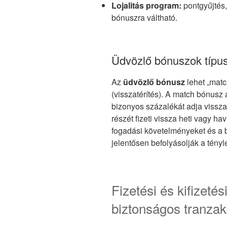
Lojalitás program:
pontgyűjtés
bónuszra váltható.
Üdvözlő bónuszok típus
Az
üdvözlő bónusz
lehet „matc
(visszatérítés). A match bónusz
bizonyos százalékát adja vissz
részét fizeti vissza heti vagy h
fogadási követelményeket és a 
jelentősen befolyásolják a tény
Fizetési és kifizeté
biztonságos tranzak