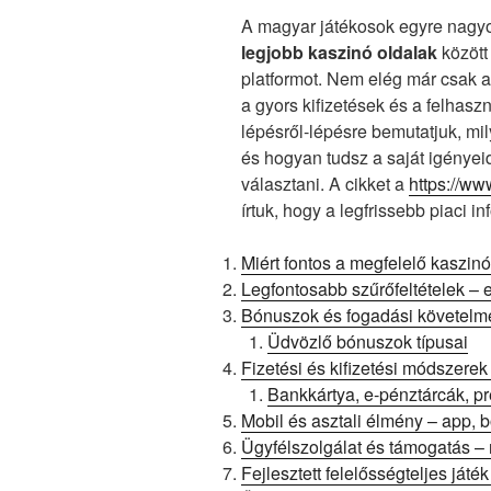
A magyar játékosok egyre nagyo
legjobb kaszinó oldalak
között
platformot. Nem elég már csak a
a gyors kifizetések és a felhasz
lépésről‑lépésre bemutatjuk, m
és hogyan tudsz a saját igényei
választani. A cikket a
https://ww
írtuk, hogy a legfrissebb piaci 
Miért fontos a megfelelő kaszin
Legfontosabb szűrőfeltételek – 
Bónuszok és fogadási követelm
Üdvözlő bónuszok típusai
Fizetési és kifizetési módszerek
Bankkártya, e‑pénztárcák, p
Mobil és asztali élmény – app, 
Ügyfélszolgálat és támogatás – m
Fejlesztett felelősségteljes ját