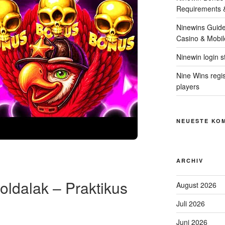
Requirements &
Ninewins Guide
Casino & Mobil
Ninewin login 
Nine Wins regis
players
NEUESTE KO
ARCHIV
oldalak – Praktikus
August 2026
Juli 2026
Juni 2026