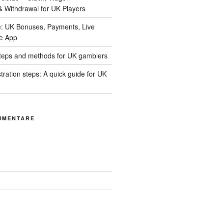
 Withdrawal for UK Players
: UK Bonuses, Payments, Live
e App
steps and methods for UK gamblers
tration steps: A quick guide for UK
MMENTARE