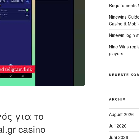
Requirements &
Ninewins Guide
Casino & Mobil
Ninewin login 
Nine Wins regis
players
NEUESTE KO
ARCHIV
ός για το
August 2026
l.gr casino
Juli 2026
Juni 2026