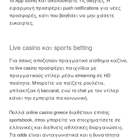
το App Store) και ακολουθήστε τις οδηγίες. Η
εφαρμογή προσφέρει push notifications για νέες
προσφορές, κάτι που βοηθάει να μην χάσετε
ευκαιρίες.
Live casino και sports betting
Για όσους αποζητούν πραγματικό αίσθημα καζίνο,
το live casino προσφέρει παιχνίδια με
πραγματικούς ντίλερ μέσω streaming σε HD
ποιότητα. Μπορείτε να παίζετε ρουλέτα,
μπλακτζακ ή baccarat, ενώ το chat με τον ντίλερ
κάνει την εμπειρία πιο κοινωνική.
Πολλά online casino greece διαθέτουν επίσης
sportsbook, όπου μπορείτε να στοιχηματίσετε σε
ελληνικές και διεθνείς αθλητικές διοργανώσεις.
Τα odds είναι ανταγωνιστικά και η δυνατότητα