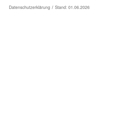
Datenschutzerklärung
Stand: 01.06.2026