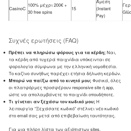
Άμεση
100% μέχρι 200€ +
Γερ
CasinoC
15
(Instant
30 free spins
Glüc
Pay)
Συχνές ερωτήσεις (FAQ)
Πρέπει να πληρώσω φόρους για τα κέρδη;
Ναι,
τα κέρδη από τυχερά παιχνίδια υπόκεινται σε
φορολογία σύμφωνα με την ελληνική νομοθεσία.
Το καζίνο συνήθως παρέχει ετήσια δήλωση κερδών.
Μπορώ να παίξω από το κινητό μου;
Φυσικά, όλες
οι πλατφόρμες προσφέρουν responsive site ή app,
ώστε να απολαμβάνετε το παιχνίδι οπουδήποτε.
Τι γίνεται αν ξεχάσω τον κωδικό μου;
Η
λειτουργία “Ξεχάσατε κωδικό” στέλνει νέο κωδικό
στο email σας μετά από επιβεβαίωση ταυτότητας.
Για μια πλήρη λίστα των αξιόπιστων sites,