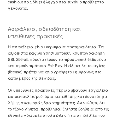
cash‑out σας δίνει έλεγχο στα τυχόν απρόβλεπτα
γεγονότα.
Ασφάλεια, αδειοδότηση και
υπεύθυνες πρακτικές
Η ασφάλεια είναι κορυφαία προτεραιότητα. Τα
αξιόπιστα καζίνο χρησιμοποιούν κρυπτογράφηση
SSL 256-bit, προστατεύουν τα προσωπικά δεδομένα
και τηρούν πρότυπα Fair Play. Η άδεια λειτουργίας
(license) πρέπει να αναγράφεται εμφανώς στο
κάτω μέρος της σελίδας.
Οι υπεύθυνες πρακτικές περιλαμβάνουν εργαλεία
αυτοαποκλεισμού, όρια κατάθεσης και δυνατότητα
λήψης αναφοράς δραστηριότητας. Αν νιώθετε ότι
το τζόγο γίνεται πρόβλημα, ζητήστε βοήθεια από τις
εθνικές γραμμές υποστήριξης ή τις υπηρεσίες που