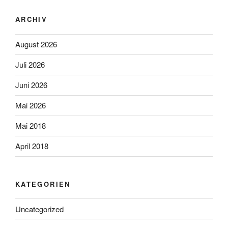
ARCHIV
August 2026
Juli 2026
Juni 2026
Mai 2026
Mai 2018
April 2018
KATEGORIEN
Uncategorized