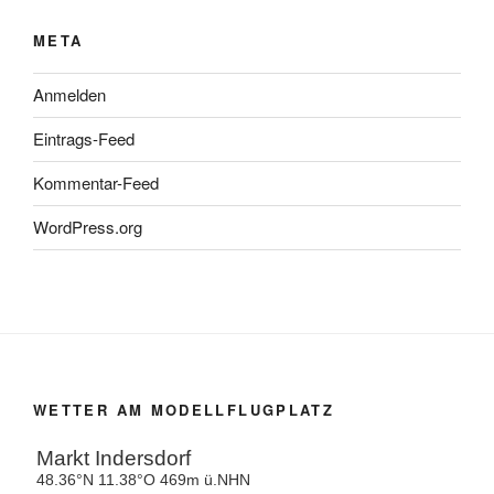
META
Anmelden
Eintrags-Feed
Kommentar-Feed
WordPress.org
WETTER AM MODELLFLUGPLATZ