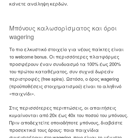
κάνετε ανάληψη κερδών.
Μπόνους καλωσορίσματος και όροι
wagering
Το πιο ελκυστικό στοιχείο για νέους παίκτες είναι
το welcome bonus. Οι περισσότερες πλατφόρμες
προσφέρουν έναν συνδυασμό τα 100% έως 200%
του πρώτου καταθέματος, συν συχνά δωρεάν
περιστροφές (free spins). Ωστόσο, ο όρος wagering
(προϋποθέσεις στοιχηματισμού) είναι το αληθινό
«παιχνίδι».
Στις περισσότερες περιπτώσεις, οι απαιτήσεις
κυμαίνονται από 20x έως 40x του ποσού του μπόνους.
Πριν αποδεχτείτε οποιοδήποτε μπόνους, διαβάστε
προσεκτικά τους όρους: ποια παιχνίδια
συνεισφέρουν στο wagering, ποιο είναι το μέγιστο