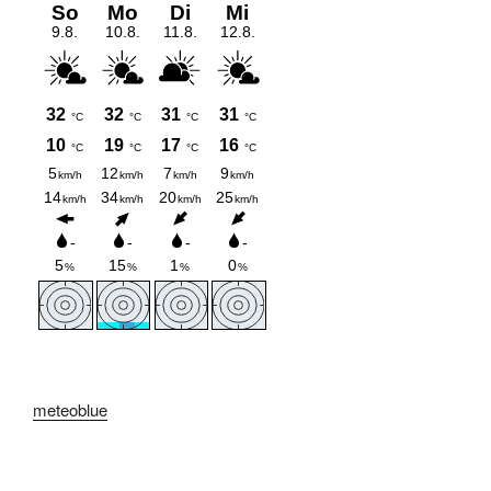
meteoblue