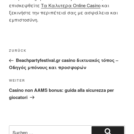
επισκεφθείτε
Τα Καλυτερα Online Casino
και
ξεκινήστε την περιπέτειά σας με ασφάλεια και
εμπιστοσύνη.
Beitragsnavigation
Vorheriger
ZURÜCK
Beitrag
Beachpartyfestival.gr casino δικτυακός τόπος –
Οδηγός μπόνους και προσφορών
Nächster
WEITER
Beitrag
Casino non AAMS bonus: guida alla sicurezza per
giocatori
Suchen